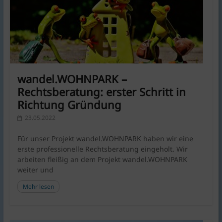
KlimaschutzAgentur
bietet
Beratung
und
Förderkonzepte
rund
um
wandel.WOHNPARK –
Braunschweig
Rechtsberatung: erster Schritt in
|
Richtung Gründung
für
23.05.2022
Bauen,
Energie,
Für unser Projekt wandel.WOHNPARK haben wir eine
Umwelt,
erste professionelle Rechtsberatung eingeholt. Wir
Mobilität,
arbeiten fleißig an dem Projekt wandel.WOHNPARK
Ernährung,
weiter und
Konsum.
Mehr lesen