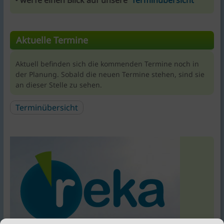
Aktuelle Termine
Aktuell befinden sich die kommenden Termine noch in
der Planung. Sobald die neuen Termine stehen, sind sie
an dieser Stelle zu sehen.
Terminübersicht