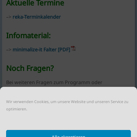
Aktuelle Termine
–>
reka-Terminkalender
Infomaterial:
–>
minimalize-it Falter [PDF]
Noch Fragen?
Bei weiteren Fragen zum Programm oder
kommenden Terminen
kontaktiere bitte Astrid Hilmer:
Wir verwenden Cookies, um unsere Website und unseren Service zu
E-Mail:
a.hilmer@r-eka.de
optimieren.
Teile diesen Beitrag:
Alle akzeptieren