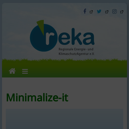
Skip
to
content
reka
e.V.
Minimalize-it
Die
Regionale
Energie-
und