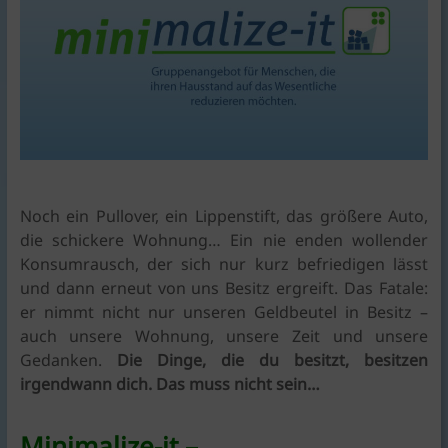
KlimaschutzAgentur
bietet
Beratung
und
Förderkonzepte
rund
um
Braunschweig
|
Noch ein Pullover, ein Lippenstift, das größere Auto,
für
die schickere Wohnung… Ein nie enden wollender
Bauen,
Konsumrausch, der sich nur kurz befriedigen lässt
Energie,
und dann erneut von uns Besitz ergreift. Das Fatale:
Umwelt,
er nimmt nicht nur unseren Geldbeutel in Besitz –
Mobilität,
auch unsere Wohnung, unsere Zeit und unsere
Ernährung,
Gedanken.
Die Dinge, die du besitzt, besitzen
Konsum.
irgendwann dich.
Das muss nicht sein…
Minimalize-it –