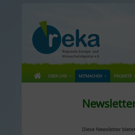
Skip
to
content
reka
e.V.
Die
Regionale
Energie-
ÜBER UNS
MITMACHEN
PROJEKTE
und
KlimaschutzAgentur
bietet
Newslette
Beratung
und
Förderkonzepte
rund
Diese Newsletter bieten
um