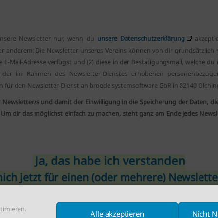
nsere Newsletter nur, wenn du
unsere Datenschutzerklärung
akzepti
er anderem:
Die Newsletter unseres Vereins können von dir grundsätzlic
e E-Mail-Adresse verfügst und (2) diese in der Bestätigungsmail, welche du
be der im Rahmen des Newsletter-Dienstes erhobenen personenbezogen
 für den Newsletter-Dienst an broede systemsoftware GbR in 82140 Olchin
 Newsletter/s und damit der Einwilligung in die Speicherung der Daten, 
. Um dir das möglichst einfach zu machen, steht ganz am Ende jedes Newslet
Ja, das habe ich verstanden
ch jetzt für einen (oder mehrere) Newslett
(Text klicken/tippen, um zur Anmeldeseite zu gelangen!)
timieren.
Alle akzeptieren
Nicht 