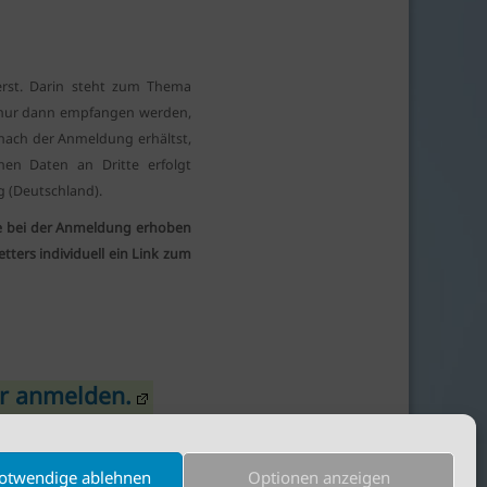
erst. Darin steht zum Thema
h nur dann empfangen werden,
 nach der Anmeldung erhältst,
en Daten an Dritte erfolgt
g (Deutschland).
die bei der Anmeldung erhoben
ters individuell ein Link zum
er anmelden.
Notwendige ablehnen
Optionen anzeigen