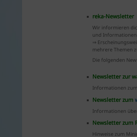
Braunschweig
|
reka-Newsletter
für
Bauen,
Wir informieren di
Energie,
und Informationen,
Umwelt,
⇒ Erscheinungsweis
Mobilität,
mehrere Themen zu
Ernährung,
Die folgenden News
Konsum.
Newsletter zur 
Informationen zum
Newsletter zum
Informationen über
Newsletter zum P
Hinweise zum Mini