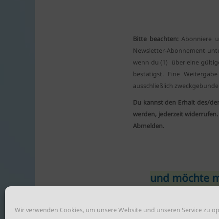
Bitte beachten:
Abonniere u
Newsletter-Abonnement unt
wenn du (1) über eine gültig
bestätigst. Eine Weiterga
ausschließlich zweckgebunden
Du kannst den Erhalt des/der
werden, jederzeit widerrufen
Abmelden.
und möchte mi
Wir verwenden Cookies, um unsere Website und unseren Service zu op