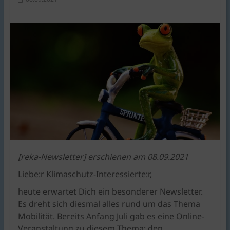
KlimaschutzAgentur
bietet
Beratung
und
Förderkonzepte
rund
um
Braunschweig
|
für
Bauen,
Energie,
Umwelt,
[reka-Newsletter] erschienen am 08.09.2021
Mobilität,
Liebe:r Klimaschutz-Interessierte:r,
Ernährung,
Konsum.
heute erwartet Dich ein besonderer Newsletter.
Es dreht sich diesmal alles rund um das Thema
Mobilität. Bereits Anfang Juli gab es eine Online-
Veranstaltung zu diesem Thema: den