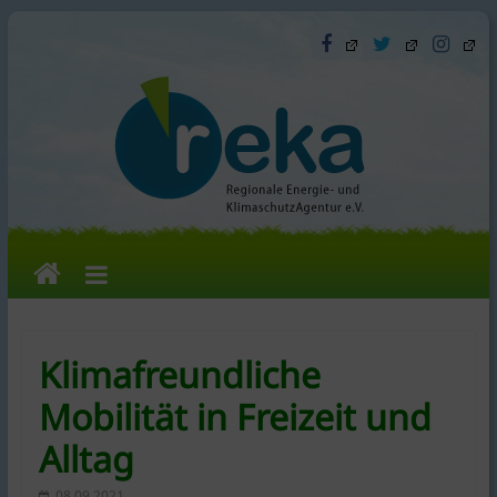
Skip
to
content
reka
e.V.
Klimafreundliche
Die
Mobilität in Freizeit und
Regionale
Alltag
Energie-
und
08.09.2021