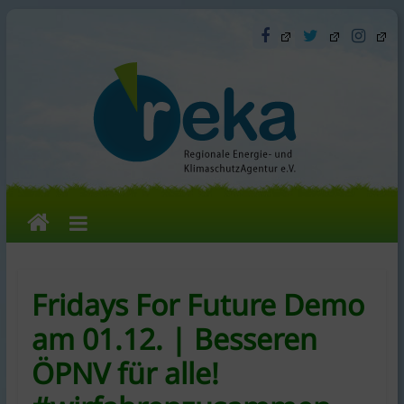
Skip
to
content
reka
e.V.
Fridays For Future Demo
Die
am 01.12. | Besseren
Regionale
ÖPNV für alle!
Energie-
und