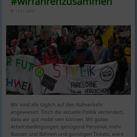
#wirfahrenzusammen
KlimaschutzAgentur
bietet
13.11.2023
Beratung
und
Förderkonzepte
rund
um
Braunschweig
|
für
Bauen,
Energie,
Umwelt,
Mobilität,
Ernährung,
Wir sind alle täglich auf den Nahverkehr
Konsum.
angewiesen. Doch die aktuelle Politik verhindert,
dass wir gut mobil sein können. Mit guten
Arbeitsbedingungen, genügend Personal, mehr
Bussen und Bahnen und günstigen Tickets, wäre