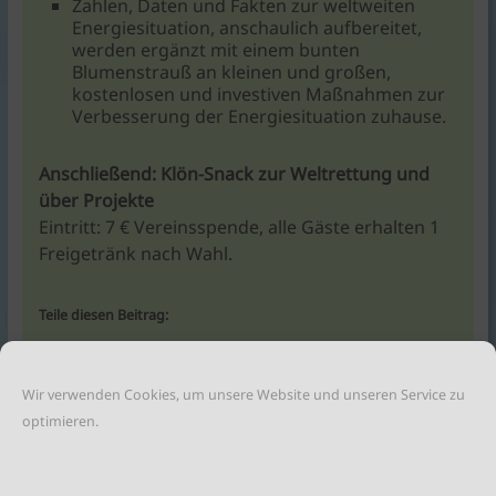
Zahlen, Daten und Fakten zur weltweiten
Energiesituation, anschaulich aufbereitet,
werden ergänzt mit einem bunten
Blumenstrauß an kleinen und großen,
kostenlosen und investiven Maßnahmen zur
Verbesserung der Energiesituation zuhause.
Anschließend: Klön-Snack zur Weltrettung und
über Projekte
Eintritt: 7 € Vereinsspende, alle Gäste erhalten 1
Freigetränk nach Wahl.
Teile diesen Beitrag:
Wir verwenden Cookies, um unsere Website und unseren Service zu
optimieren.