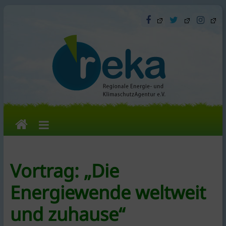
Skip
to
content
reka
e.V.
Vortrag: „Die
Die
Energiewende weltweit
Regionale
Energie-
und zuhause“
und