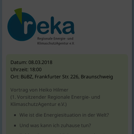
KlimaschutzAgentur
bietet
Beratung
und
Förderkonzepte
rund
um
Braunschweig
|
Datum:
08.03.2018
für
Uhrzeit:
18:00
Bauen,
Ort:
BüBZ, Frankfurter Str. 226, Braunschweig
Energie,
Umwelt,
Vortrag von Heiko Hilmer
Mobilität,
(1. Vorsitzender Regionale Energie- und
Ernährung,
KlimaschutzAgentur e.V.)
Konsum.
Wie ist die Energiesituation in der Welt?
Und was kann ich zuhause tun?