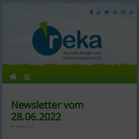
Skip
to
content
reka
e.V.
Newsletter vom
Die
28.06.2022
Regionale
Energie-
29.06.2022
und