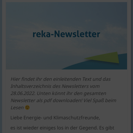
KlimaschutzAgentur
bietet
Beratung
und
Förderkonzepte
rund
um
Braunschweig
|
für
Bauen,
Hier findet ihr den einleitenden Text und das
Energie,
Inhaltsverzeichnis des Newsletters vom
Umwelt,
28.06.2022. Unten könnt ihr den gesamten
Mobilität,
Newsletter als pdf downloaden! Viel Spaß beim
Ernährung,
Lesen
Konsum.
Liebe Energie- und Klimaschutzfreunde,
es ist wieder einiges los in der Gegend. Es gibt