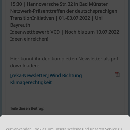
15:30 | Hannoversche Str. 32 in Bad Münster
Netzwerk-Präsenttreffen der deutschsprachigen
TransitionInitiativen | 01.-03.07.2022 | Uni
Bayreuth
Ideenwettbewerb VCD | Noch bis zum 10.07.2022
Ideen einreichen!
Hier könnt ihr den kompletten Newsletter als pdf
downloaden:
[reka-Newsletter] Wind Richtung
Klimagerechtigkeit
Teile diesen Beitrag:
Wir verwenden Cookies, um unsere Website und unseren Service zu