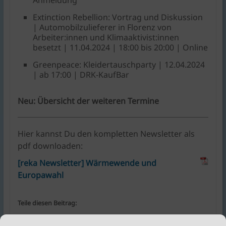
Extinction Rebellion: Vortrag und Diskussion
| Automobilzulieferer in Florenz von
Arbeiter:innen und Klimaaktivist:innen
besetzt | 11.04.2024 | 18:00 bis 20:00 | Online
Greenpeace: Kleidertauschparty | 12.04.2024
| ab 17:00 | DRK-KaufBar
Neu: Übersicht der weiteren Termine
Hier kannst Du den kompletten Newsletter als
pdf downloaden:
[reka Newsletter] Wärmewende und
Europawahl
Teile diesen Beitrag: