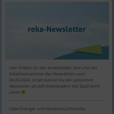
KlimaschutzAgentur
bietet
Beratung
und
Förderkonzepte
rund
um
Braunschweig
|
für
Bauen,
Hier findest Du den einleitenden Text und das
Energie,
Inhaltsverzeichnis des Newsletters vom
Umwelt,
06.04.2024. Unten kannst Du den gesamten
Mobilität,
Newsletter als pdf downloaden! Viel Spaß beim
Ernährung,
Lesen
Konsum.
Liebe Energie- und Klimaschutzfreunde,