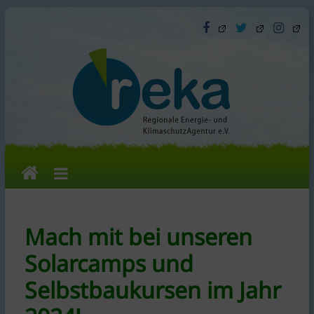
Skip
to
content
reka
e.V.
Mach mit bei unseren
Die
Solarcamps und
Regionale
Selbstbaukursen im Jahr
Energie-
und