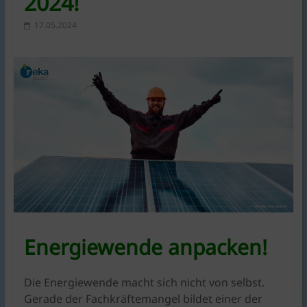
2024!
KlimaschutzAgentur
bietet
17.05.2024
Beratung
und
Förderkonzepte
rund
um
Braunschweig
|
für
Bauen,
Energie,
Umwelt,
Mobilität,
Ernährung,
Energiewende anpacken!
Konsum.
Die Energiewende macht sich nicht von selbst.
Gerade der Fachkräftemangel bildet einer der