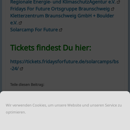
Regionale Energie- und KlimaschutzAgentur e.V.
Fridays For Future Ortsgruppe Braunschweig
Kletterzentrum Braunschweig GmbH + Boulder
e.V.
Solarcamp For Future
Tickets findest Du hier:
https://tickets.fridaysforfuture.de/solarcamps/bs
-24/
Teile diesen Beitrag:
Wir verwenden Cookies, um unsere Website und unseren Service zu
optimieren.