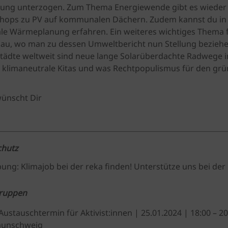
ung unterzogen. Zum Thema Energiewende gibt es wieder
hops zu PV auf kommunalen Dächern. Zudem kannst du in 
 Wärmeplanung erfahren. Ein weiteres wichtiges Thema 
au, wo man zu dessen Umweltbericht nun Stellung beziehen
e Städte weltweit sind neue lange Solarüberdachte Radwege i
 klimaneutrale Kitas und was Rechtpopulismus für den gr
ünscht Dir
chutz
bung: Klimajob bei der reka finden! Unterstütze uns bei der
gruppen
ustauschtermin für Aktivist:innen | 25.01.2024 | 18:00 – 2
aunschweig