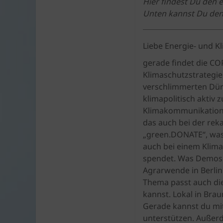
Hier findest Du den 
Unten kannst Du den
Liebe Energie- und K
gerade findet die CO
Klimaschutzstrategie 
verschlimmerten Dürre
klimapolitisch aktiv 
Klimakommunikation fü
das auch bei der rek
„green.DONATE“, was 
auch bei einem Klima
spendet. Was Demos 
Agrarwende in Berlin
Thema passt auch di
kannst. Lokal in Bra
Gerade kannst du mit
unterstützen. Außerd