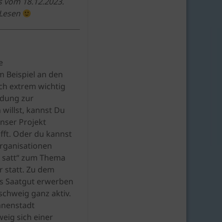
s vom 18.12.2023.
 Lesen
e
m Beispiel an den
och extrem wichtig
ildung zur
 willst, kannst Du
nser Projekt
fft. Oder du kannst
organisationen
s satt“ zum Thema
r statt. Zu dem
es Saatgut erwerben
schweig ganz aktiv.
nnenstadt
eig sich einer