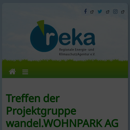
Skip
to
content
reka
e.V.
Treffen der
Die
Projektgruppe
Regionale
Energie-
wandel.WOHNPARK AG
und