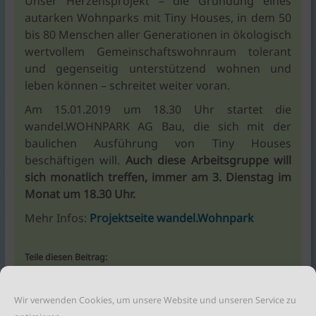
Unser Herzensprojekt – die Gründung eines
autarken Wohnparks mit Tiny Houses, in dem 50
bis 80 Menschen aller Generationen in ökologisch
wertvollem Gemeinschaftswohnraum tolerant
und gegenseitig unterstützend wohnen und
leben können – schreitet weiter voran.
Am 15.01.2019 um 18.30 Uhr startet die
wandel.WOHNPARK AG Bau, die sich mit der
baulichen Ausführung von Tiny Houses
beschäftigen will.
Auch diese Arbeitsgruppe will
sich monatlich treffen, immer am 3. Dienstag im
Monat um 18.30 Uhr.
Mehr Infos:
Projektseite wandel.Wohnpark
Teile diesen Beitrag:
Wir verwenden Cookies, um unsere Website und unseren Service zu