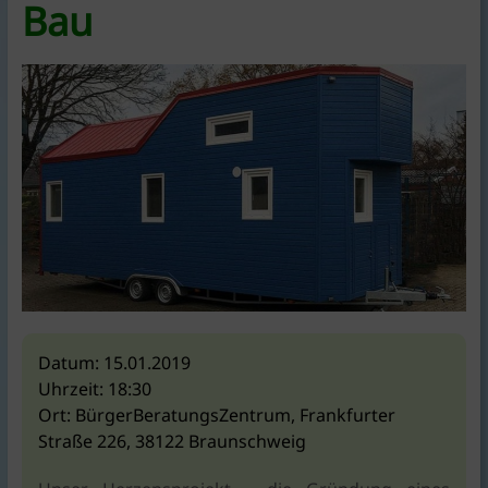
KlimaschutzAgentur
Bau
bietet
Beratung
und
Förderkonzepte
rund
um
Braunschweig
|
für
Bauen,
Energie,
Umwelt,
Mobilität,
Datum:
15.01.2019
Ernährung,
Uhrzeit:
18:30
Konsum.
Ort:
BürgerBeratungsZentrum, Frankfurter
Straße 226, 38122 Braunschweig