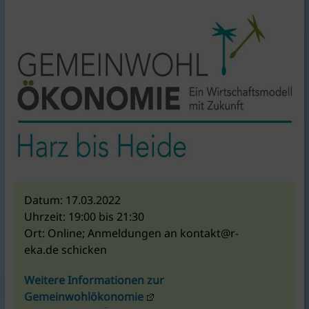
KlimaschutzAgentur
bietet
Beratung
und
Förderkonzepte
rund
um
Braunschweig
|
für
Bauen,
Energie,
Datum:
17.03.2022
Umwelt,
Uhrzeit:
19:00 bis 21:30
Mobilität,
Ort:
Online; Anmeldungen an kontakt@r-
Ernährung,
eka.de schicken
Konsum.
Weitere Informationen zur
Gemeinwohlökonomie