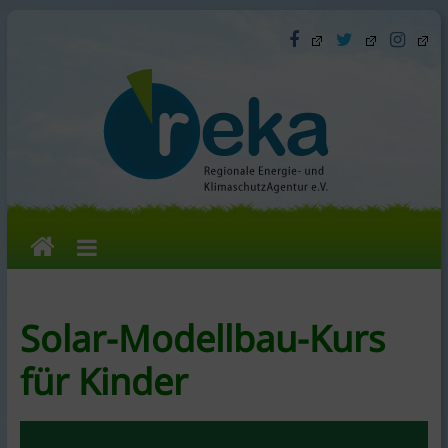
Skip
to
content
reka
e.V.
Solar-Modellbau-Kurs
Die
für Kinder
Regionale
Energie-
und