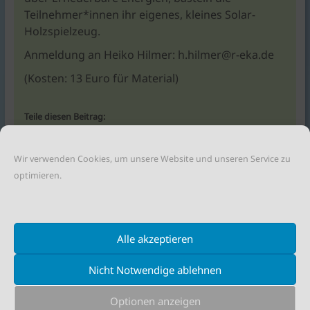
Teilnehmer*innen ihr eigenes, kleines Solar-
Holzspielzeug.
Anmeldung an Heiko Hilmer: h.hilmer@r-eka.de
(Kosten: 13 Euro für Material)
Teile diesen Beitrag:
Wir verwenden Cookies, um unsere Website und unseren Service zu
optimieren.
NEXT →
Vortrag: wandel.WOHNPARK
Alle akzeptieren
„community_autark“ – Tiny
← PREVIOUS
Houses Siedlung in
KlimaImpulsTag
Braunschweig
Nicht Notwendige ablehnen
Optionen anzeigen
©
reka e.v.
|
Impressum
|
Datenschutzerklärung
|