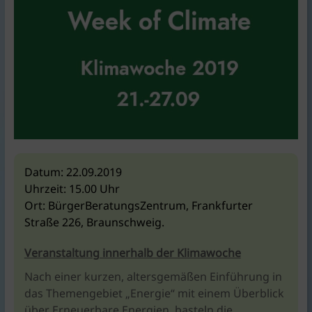
KlimaschutzAgentur
bietet
Beratung
und
Förderkonzepte
rund
um
Braunschweig
|
für
Bauen,
Datum:
22.09.2019
Energie,
Uhrzeit:
15.00 Uhr
Umwelt,
Ort:
BürgerBeratungsZentrum, Frankfurter
Mobilität,
Straße 226, Braunschweig.
Ernährung,
Veranstaltung innerhalb der Klimawoche
Konsum.
Nach einer kurzen, altersgemäßen Einführung in
das Themengebiet „Energie“ mit einem Überblick
über Erneuerbare Energien, basteln die