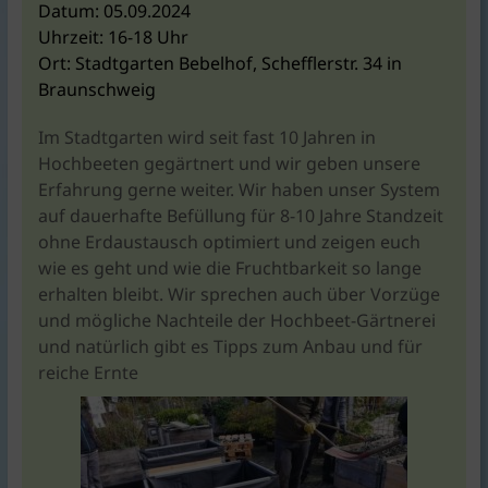
KlimaschutzAgentur
Datum:
05.09.2024
bietet
Uhrzeit:
16-18 Uhr
Beratung
Ort:
Stadtgarten Bebelhof, Schefflerstr. 34 in
und
Braunschweig
Förderkonzepte
rund
Im Stadtgarten wird seit fast 10 Jahren in
um
Hochbeeten gegärtnert und wir geben unsere
Braunschweig
Erfahrung gerne weiter. Wir haben unser System
|
auf dauerhafte Befüllung für 8-10 Jahre Standzeit
für
ohne Erdaustausch optimiert und zeigen euch
Bauen,
wie es geht und wie die Fruchtbarkeit so lange
Energie,
erhalten bleibt. Wir sprechen auch über Vorzüge
Umwelt,
und mögliche Nachteile der Hochbeet-Gärtnerei
Mobilität,
und natürlich gibt es Tipps zum Anbau und für
Ernährung,
reiche Ernte
Konsum.