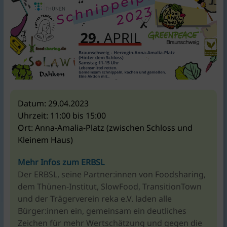
KlimaschutzAgentur
bietet
Beratung
und
Förderkonzepte
rund
um
Braunschweig
|
Datum:
29.04.2023
für
Uhrzeit:
11:00 bis 15:00
Bauen,
Ort:
Anna-Amalia-Platz (zwischen Schloss und
Energie,
Kleinem Haus)
Umwelt,
Mobilität,
Mehr Infos zum ERBSL
Ernährung,
Der ERBSL, seine Partner:innen von Foodsharing,
Konsum.
dem Thünen-Institut, SlowFood, TransitionTown
und der Trägerverein reka e.V. laden alle
Bürger:innen ein, gemeinsam ein deutliches
Zeichen für mehr Wertschätzung und gegen die