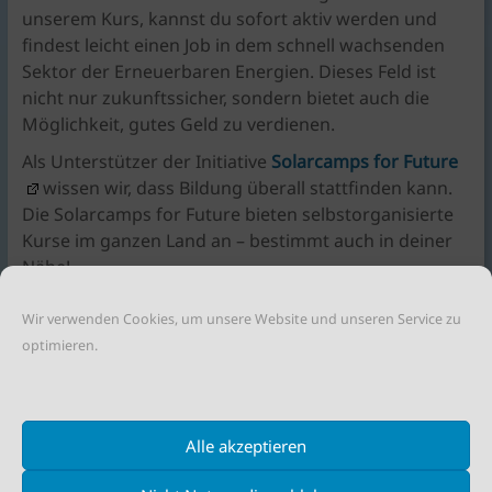
unserem Kurs, kannst du sofort aktiv werden und
findest leicht einen Job in dem schnell wachsenden
Sektor der Erneuerbaren Energien. Dieses Feld ist
nicht nur zukunftssicher, sondern bietet auch die
Möglichkeit, gutes Geld zu verdienen.
Als Unterstützer der Initiative
Solarcamps for Future
wissen wir, dass Bildung überall stattfinden kann.
Die Solarcamps for Future bieten selbstorganisierte
Kurse im ganzen Land an – bestimmt auch in deiner
Nähe!
Warte also nicht länger, sondern gestalte die Zukunft!
Wir verwenden Cookies, um unsere Website und unseren Service zu
Informiere dich bei Solarcamps for Future oder
optimieren.
deiner lokalen Bildungseinrichtung über unsere
Kurse. Mit reka e.V. und den
Solarcamps for Future
kannst du die Weichen für eine grüne Karriere
stellen!
Alle akzeptieren
Linktipp:
https://solarcamp-for-future.de/