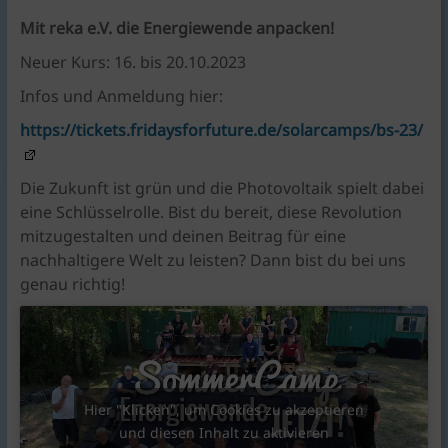
KlimaschutzAgentur
bietet
Mit reka e.V. die Energiewende anpacken!
Beratung
Neuer Kurs: 16. bis 20.10.2023
und
Infos und Anmeldung hier:
Förderkonzepte
rund
https://tickets.fridaysforfuture.de/solarcamps/bs-23/
um
Braunschweig
Die Zukunft ist grün und die Photovoltaik spielt dabei
|
eine Schlüsselrolle. Bist du bereit, diese Revolution
für
mitzugestalten und deinen Beitrag für eine
Bauen,
nachhaltigere Welt zu leisten? Dann bist du bei uns
Energie,
genau richtig!
Umwelt,
Mobilität,
Ernährung,
Konsum.
Hier "Klicken", um Cookies zu akzeptieren
und diesen Inhalt zu aktivieren