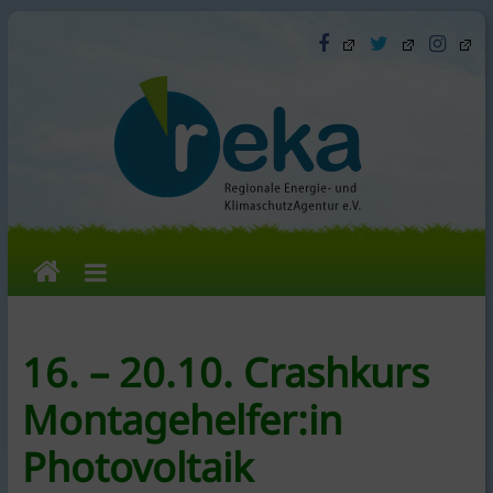
Skip
to
content
reka
e.V.
16. – 20.10. Crashkurs
Die
Montagehelfer:in
Regionale
Energie-
Photovoltaik
und